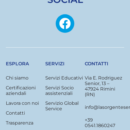
F
a
c
e
b
ESPLORA
SERVIZI
CONTATTI
o
Chi siamo
Servizi Educativi
Via E. Rodriguez
Senior, 13 –
o
Certificazioni
Servizi Socio
47924 Rimini
aziendali
assistenziali
(RN)
k
Lavora con noi
Servizio Global
info@lasorgenteserv
Service
Contatti
+39
Trasparenza
0541.1860247